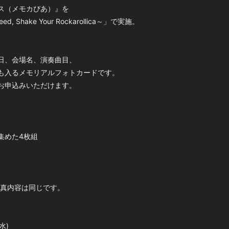
ス（メモカぴあ）』を
eed, Shake Your Rockarollica～」で実施。
日、会場名、演奏曲目、
も入るメモリアルフォトカードです。
お申込みいただけます。
集めた4枚組
写真内容は同じです。
水)