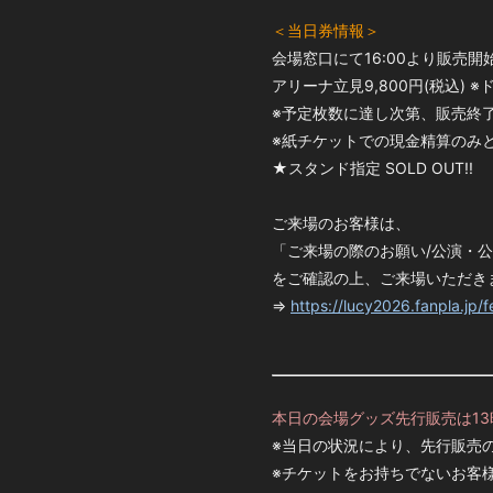
＜当日券情報＞
会場窓口にて16:00より販売開
アリーナ立見9,800円(税込)
※予定枚数に達し次第、販売終
※紙チケットでの現金精算のみ
★スタンド指定 SOLD OUT!!
ご来場のお客様は、
「ご来場の際のお願い/公演・
をご確認の上、ご来場いただき
⇒
ht
tps://lucy2026.fanpla.jp/f
本日の会場グッズ先行販売は13時
※当日の状況により、先行販売
※チケットをお持ちでないお客