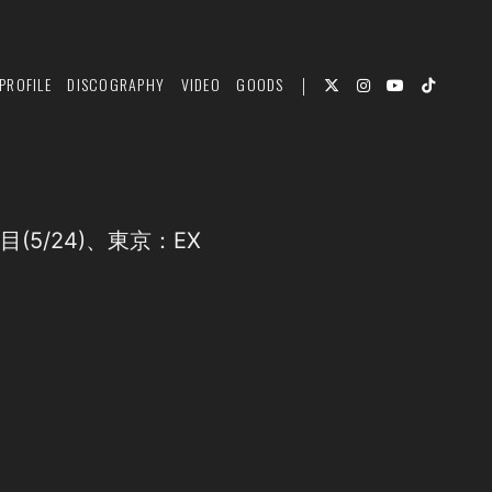
PROFILE
DISCOGRAPHY
VIDEO
GOODS
日九日目(5/24)、東京：EX