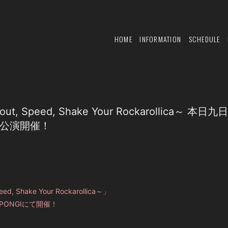
HOME
INFORMATION
SCHEDULE
out, Speed, Shake Your Rockarollica～ 本
GI公演開催！
ed, Shake Your Rockarollica～」
PONGI
にて開催！