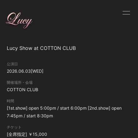
HOME
INFORMATION
SCHEDULE
PROFILE
Lucy Show at COTTON CLUB
DISCOGRAPHY
VIDEO
公演日
2026.06.03
[WED]
GOODS
開催場所・会場
COTTON CLUB
時間
[1st.show] open 5:00pm / start 6:00pm [2nd.show] open
7:45pm / start 8:30pm
チケット
[全席指定] ￥15,000